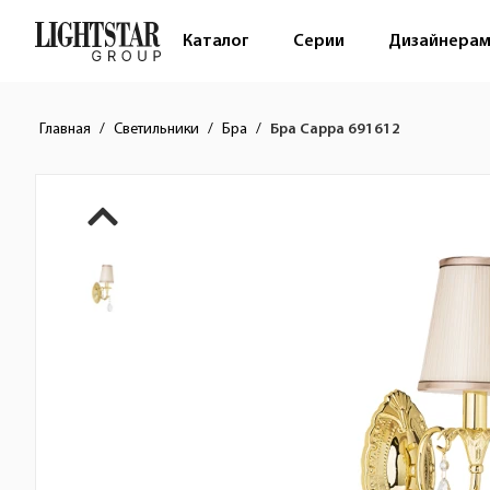
Каталог
Серии
Дизайнера
Главная
Светильники
Бра
Бра Cappa 691612
Краткое описание товара
Изображения товара
Стоимость товара