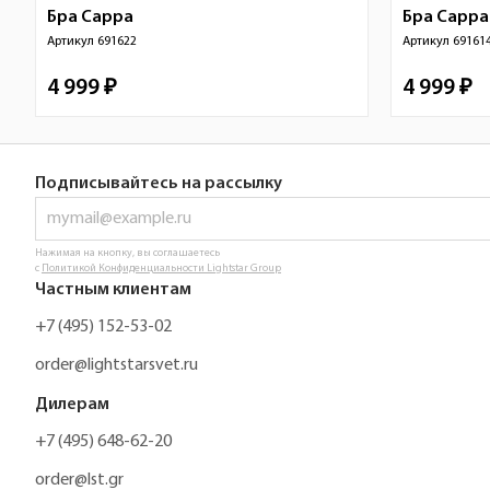
Бра
Cappa
Бра
Cappa
Артикул
691622
Артикул
69161
4 999 ₽
4 999 ₽
Подписывайтесь на рассылку
Нажимая на кнопку, вы соглашаетесь
с
Политикой Конфиденциальности Lightstar Group
Частным клиентам
+7 (495) 152-53-02
order@lightstarsvet.ru
Дилерам
+7 (495) 648-62-20
order@lst.gr