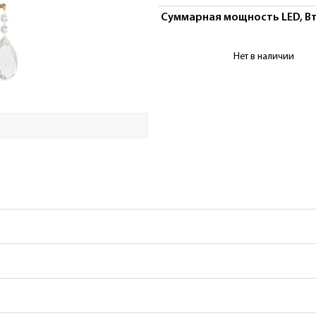
Суммарная мощность LED, В
Купить Бра Cappa
Нет в наличии