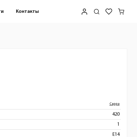
ти
Контакты
Cappa
420
1
E14