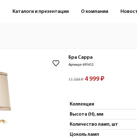
м
Каталоги и презентации
О компании
Новос
Бра
Cappa
Артикул 691612
4 999 ₽
11 509 ₽
Коллекция
Высота (H), мм
Количество ламп, шт
Цоколь ламп