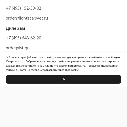
+7 (495) 152-53-02
order@lightstarsvet.ru
Дилерам
+7 (495) 648-62-20
order@lst.gr
Сайт использует файлы cookie при сборе данных для инструментов веб-аналитики (Яндекс.
Метрика и т.д.). Собранная при помощи cookie информация не может идентифицировать
вас, однако может помочь нам улучшить работу нашего сайта. Продолжая пользоваться
сайтом, вы соглашаетесь с использованием файлов cookie.
Ок
Политика конфиденциальности
Карта сайта
Информация, размещенная на сайте, не является публичной офертой
Официальный сайт компании