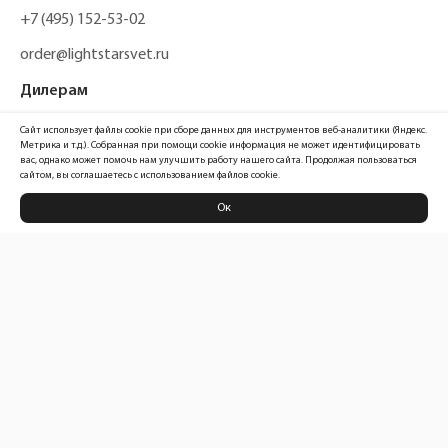
+7 (495) 152-53-02
order@lightstarsvet.ru
Дилерам
+7 (495) 648-62-20
Сайт использует файлы cookie при сборе данных для инструментов веб-аналитики (Яндекс.
Метрика и т.д.). Собранная при помощи cookie информация не может идентифицировать
order@lst.gr
вас, однако может помочь нам улучшить работу нашего сайта. Продолжая пользоваться
сайтом, вы соглашаетесь с использованием файлов cookie.
Ок
Политика конфиденциальности
Карта сайта
Информация, размещенная на сайте, не является публичной офертой
Официальный сайт компании
Lightstar Group™