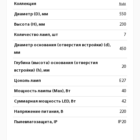
Коллекция
Nubi
Диаметр (D), мм
550
Высота (H), мм
230
Количество ламп, шт
7
Диаметр основания (отверстия встройки) (d),
450
мм
Глубина (высота) основания (отверстия
20
встройки) (h), мм
Цоколь ламп
E27
Мощность лампы (Max), Вт
40
Суммарная мощность LED, Вт
42
Напряжение питания, В
220
Пылевлагозащита, IP
IP20