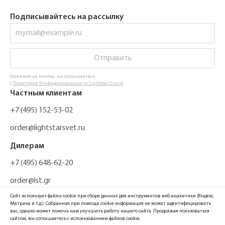
Подписывайтесь на рассылку
Отправить
Нажимая на кнопку, вы соглашаетесь
с
Политикой Конфиденциальности Lightstar Group
Частным клиентам
+7 (495) 152-53-02
order@lightstarsvet.ru
Дилерам
+7 (495) 648-62-20
order@lst.gr
Сайт использует файлы cookie при сборе данных для инструментов веб-аналитики (Яндекс.
Метрика и т.д.). Собранная при помощи cookie информация не может идентифицировать
вас, однако может помочь нам улучшить работу нашего сайта. Продолжая пользоваться
сайтом, вы соглашаетесь с использованием файлов cookie.