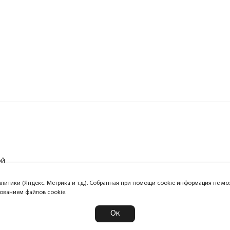
ой
алитики (Яндекс. Метрика и т.д.). Собранная при помощи cookie информация не 
зованием файлов cookie.
Официальный сайт компании Lightst
Ок
2026