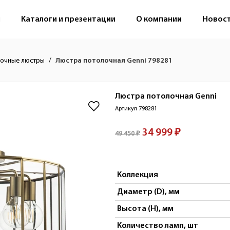
м
Каталоги и презентации
О компании
Новос
очные люстры
Люстра потолочная Genni 798281
Люстра потолочная
Genni
Артикул 798281
34 999 ₽
49 450 ₽
Коллекция
Диаметр (D), мм
Высота (H), мм
Количество ламп, шт