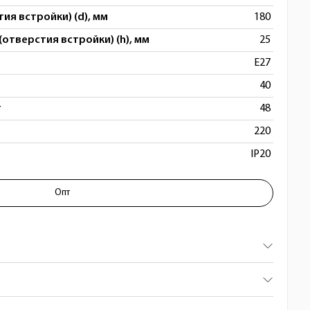
ия встройки) (d), мм
180
(отверстия встройки) (h), мм
25
E27
40
т
48
220
IP20
Опт