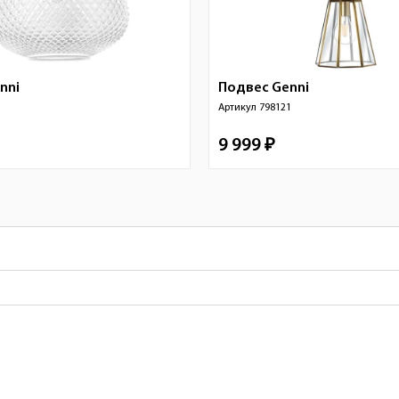
nni
Подвес
Genni
1
Артикул
798121
9 999 ₽