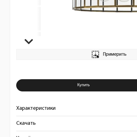
Примерить
Купить Люстра потолочная Genn
Купить
Характеристики
Скачать