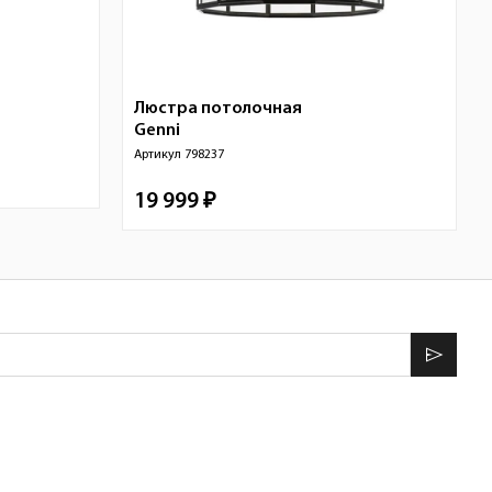
Люстра потолочная
Genni
Артикул
798237
19 999 ₽
send