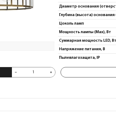
Диаметр основания (отверст
Глубина (высота) основания 
Цоколь ламп
Мощность лампы (Max), Вт
Суммарная мощность LED, В
Напряжение питания, В
Пылевлагозащита, IP
i 798281