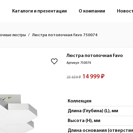
м
Каталоги и презентации
О компании
Новос
очные люстры
Люстра потолочная Favo 750074
Люстра потолочная
Favo
Артикул 750074
14 999 ₽
23 639 ₽
Коллекция
Длина (Глубина) (L), мм
Высота (H), мм
Длина основания (отверстия 