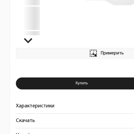
Примерить
Купить Люстра потолочная Favo
Купить
Характеристики
Скачать