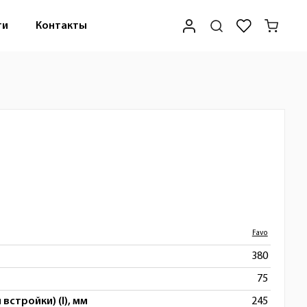
ти
Контакты
Favo
380
75
встройки) (l), мм
245