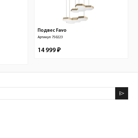
Подвес
Favo
Артикул
750223
14 999 ₽
send