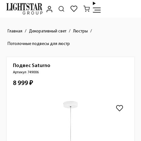
Главная
Декоративный свет
Люстры
Потолочные подвесы для люстр
Подвес
Saturno
Краткое описание товара
Артикул 749006
8 999 ₽
Стоимость товара
Изображения товара