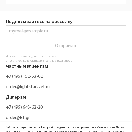
Подписывайтесь на рассылку
Отправить
Нажимая на кнопку, вы соглашаетесь
с
Политикой Конфиденциальности Lightstar Group
Частным клиентам
+7 (495) 152-53-02
order@lightstarsvet.ru
Дилерам
+7 (495) 648-62-20
order@lst.gr
Сайт использует файлы cookie при сборе данных для инструментов веб-аналитики (Яндекс.
Метрика и т.д.). Собранная при помощи cookie информация не может идентифицировать