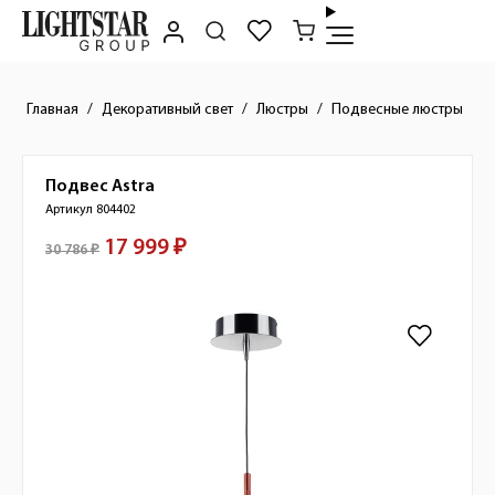
Главная
Декоративный свет
Люстры
Подвесные люстры
Подвес
Astra
Краткое описание товара
Артикул 804402
17 999 ₽
Стоимость товара
30 786 ₽
Изображения товара