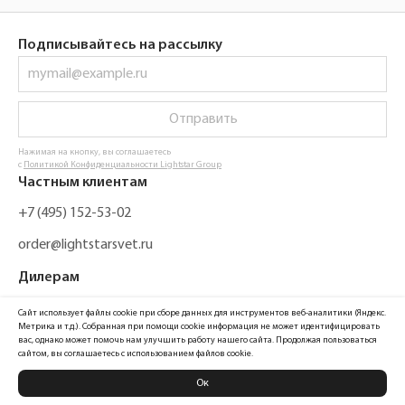
Подписывайтесь на рассылку
Отправить
Нажимая на кнопку, вы соглашаетесь
с
Политикой Конфиденциальности Lightstar Group
Частным клиентам
+7 (495) 152-53-02
order@lightstarsvet.ru
Дилерам
+7 (495) 648-62-20
Сайт использует файлы cookie при сборе данных для инструментов веб-аналитики (Яндекс.
Метрика и т.д.). Собранная при помощи cookie информация не может идентифицировать
order@lst.gr
вас, однако может помочь нам улучшить работу нашего сайта. Продолжая пользоваться
сайтом, вы соглашаетесь с использованием файлов cookie.
Ок