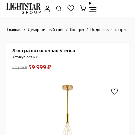
Главная
Декоративный свет
Люстры
Подвесные люстры
Люстра потолочная
Sferico
Краткое описание товара
Артикул 729071
59 999 ₽
Стоимость товара
77 170 ₽
Изображения товара