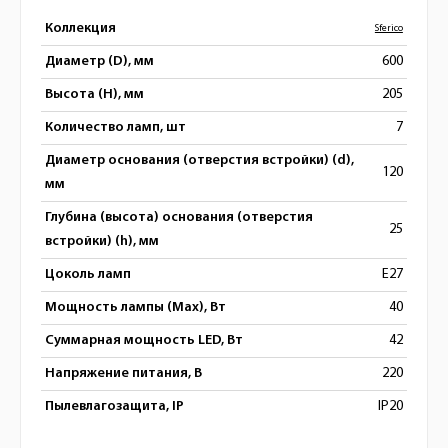
Коллекция
Sferico
Диаметр (D), мм
600
Высота (H), мм
205
Количество ламп, шт
7
Диаметр основания (отверстия встройки) (d),
120
мм
Глубина (высота) основания (отверстия
25
встройки) (h), мм
Цоколь ламп
E27
Мощность лампы (Max), Вт
40
Суммарная мощность LED, Вт
42
Напряжение питания, В
220
Пылевлагозащита, IP
IP20