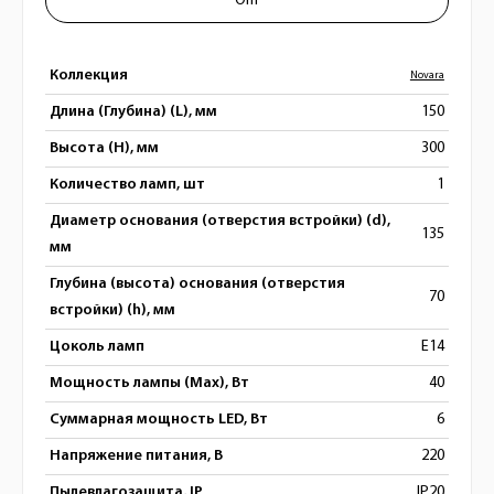
Опт
Коллекция
Novara
Длина (Глубина) (L), мм
150
Высота (H), мм
300
Количество ламп, шт
1
Диаметр основания (отверстия встройки) (d),
135
мм
Глубина (высота) основания (отверстия
70
встройки) (h), мм
Цоколь ламп
E14
Мощность лампы (Max), Вт
40
Суммарная мощность LED, Вт
6
Напряжение питания, В
220
Пылевлагозащита, IP
IP20