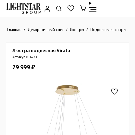
Главная
Декоративный свет
Люстры
Подвесные люстры
Люстра подвесная
Virata
Краткое описание товара
Артикул 814233
79 999 ₽
Стоимость товара
Изображения товара