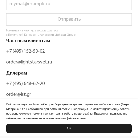
Отправить
Нажимая на кнопку, вы соглашаетесь
с
Политикой Конфиденциальности Lightstar Group
Частным клиентам
+7 (495) 152-53-02
order@lightstarsvet.ru
Дилерам
+7 (495) 648-62-20
order@lst.gr
Сайт использует файлы cookie при сборе данных для инструментов веб-аналитики (Яндекс.
Метрика и т.д.). Собранная при помощи cookie информация не может идентифицировать
вас, однако может помочь нам улучшить работу нашего сайта. Продолжая пользоваться
сайтом, вы соглашаетесь с использованием файлов cookie.
Ок
Политика конфиденциальности