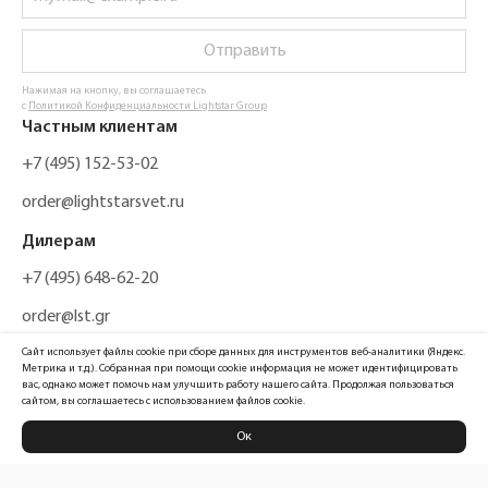
Отправить
Нажимая на кнопку, вы соглашаетесь
с
Политикой Конфиденциальности Lightstar Group
Частным клиентам
+7 (495) 152-53-02
order@lightstarsvet.ru
Дилерам
+7 (495) 648-62-20
order@lst.gr
Сайт использует файлы cookie при сборе данных для инструментов веб-аналитики (Яндекс.
Метрика и т.д.). Собранная при помощи cookie информация не может идентифицировать
вас, однако может помочь нам улучшить работу нашего сайта. Продолжая пользоваться
сайтом, вы соглашаетесь с использованием файлов cookie.
Ок
Политика конфиденциальности