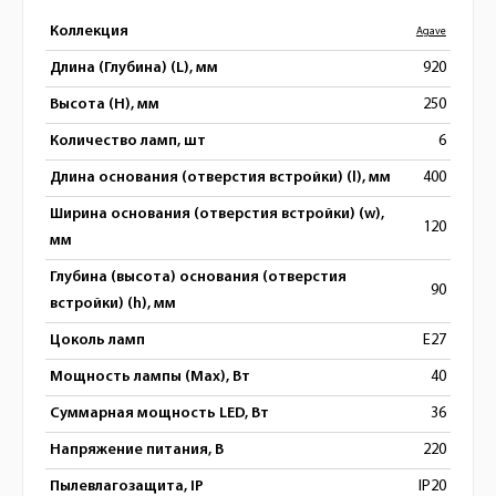
Коллекция
Agave
Длина (Глубина) (L), мм
920
Высота (H), мм
250
Количество ламп, шт
6
Длина основания (отверстия встройки) (l), мм
400
Ширина основания (отверстия встройки) (w),
120
мм
Глубина (высота) основания (отверстия
90
встройки) (h), мм
Цоколь ламп
E27
Мощность лампы (Max), Вт
40
Суммарная мощность LED, Вт
36
Напряжение питания, В
220
Пылевлагозащита, IP
IP20