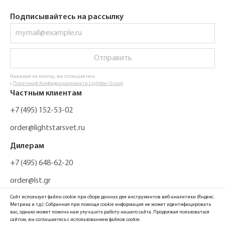
Подписывайтесь на рассылку
Отправить
Нажимая на кнопку, вы соглашаетесь
с
Политикой Конфиденциальности Lightstar Group
Частным клиентам
+7 (495) 152-53-02
order@lightstarsvet.ru
Дилерам
+7 (495) 648-62-20
order@lst.gr
Сайт использует файлы cookie при сборе данных для инструментов веб-аналитики (Яндекс.
Метрика и т.д.). Собранная при помощи cookie информация не может идентифицировать
вас, однако может помочь нам улучшить работу нашего сайта. Продолжая пользоваться
сайтом, вы соглашаетесь с использованием файлов cookie.